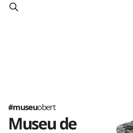
#museu
obert
Museu de