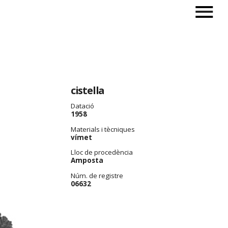
cistella
Datació
1958
Materials i tècniques
vímet
Lloc de procedència
Amposta
Núm. de registre
06632