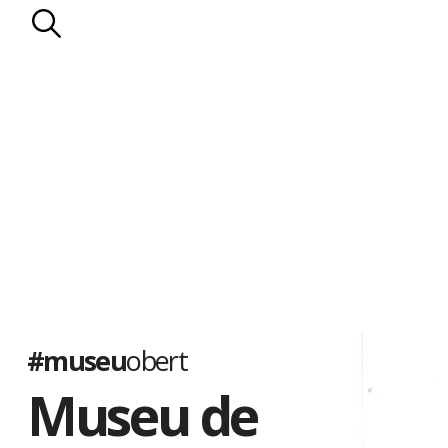
#museu
obert
Museu de