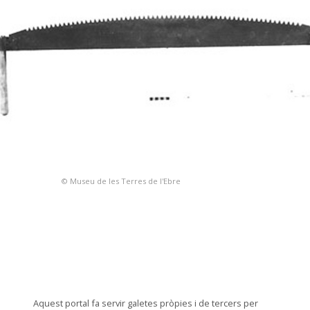
© Museu de les Terres de l'Ebre
Aquest portal fa servir galetes pròpies i de tercers per