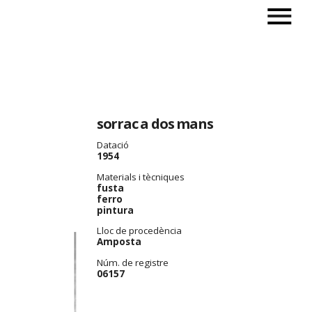
sorrac a dos mans
Datació
1954
Materials i tècniques
fusta
ferro
pintura
Lloc de procedència
Amposta
Núm. de registre
06157