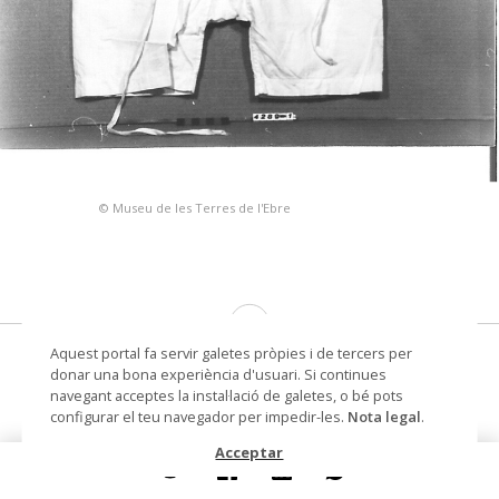
© Museu de les Terres de l'Ebre
Aquest portal fa servir galetes pròpies i de tercers per
disfressa, calçotets, calçons blancs,
donar una bona experiència d'usuari. Si continues
pantaló
navegant acceptes la instal·lació de galetes, o bé pots
configurar el teu navegador per impedir-les.
Nota legal
.
Datació
1915
Acceptar