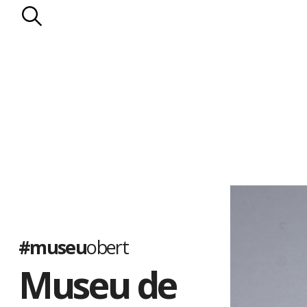
#museu
obert
Museu de