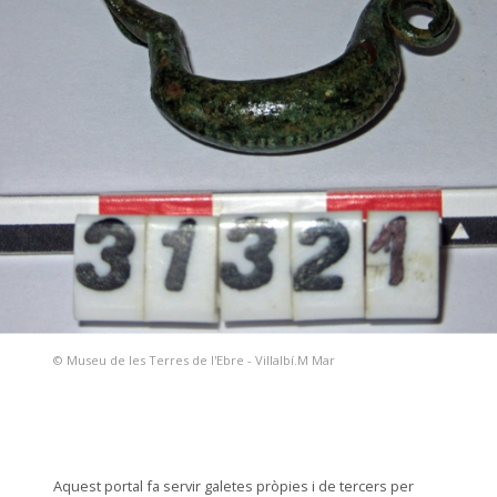
© Museu de les Terres de l'Ebre - Villalbí.M Mar
Aquest portal fa servir galetes pròpies i de tercers per