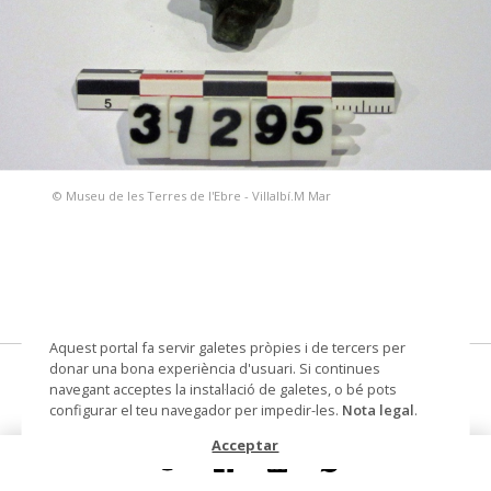
© Museu de les Terres de l'Ebre - Villalbí.M Mar
Aquest portal fa servir galetes pròpies i de tercers per
donar una bona experiència d'usuari. Si continues
cama de Mercuri
navegant acceptes la instal·lació de galetes, o bé pots
configurar el teu navegador per impedir-les.
Nota legal
.
objecte votiu
Acceptar