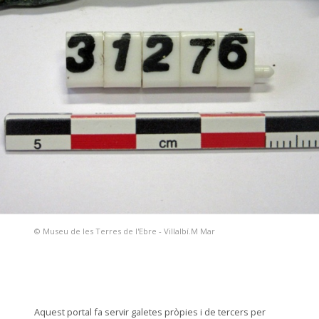
© Museu de les Terres de l'Ebre - Villalbí.M Mar
Aquest portal fa servir galetes pròpies i de tercers per