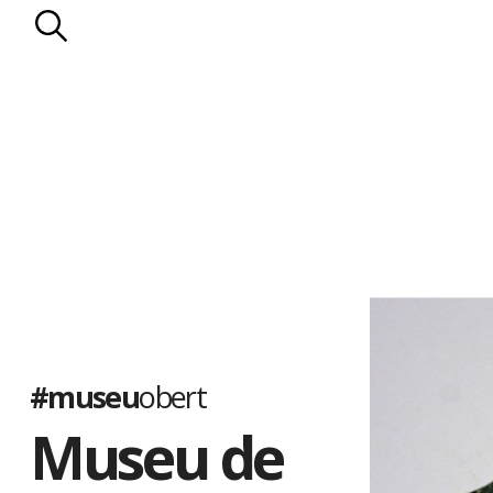
#museu
obert
Museu de