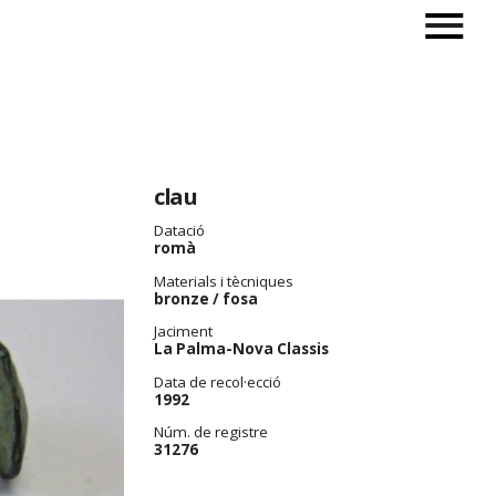
clau
Datació
romà
Materials i tècniques
bronze / fosa
Jaciment
La Palma-Nova Classis
Data de recol·ecció
1992
Núm. de registre
31276