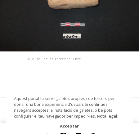
© Museu de les Terres de l'Ebre
Aquest portal fa servir galetes pròpies i de tercers per
donar una bona experiència d'usuari. Si continues
L'Assut, 2006
navegant acceptes la instal·lació de galetes, o bé pots
configurar el teu navegador per impedir-les.
Nota legal
.
pondus
Acceptar