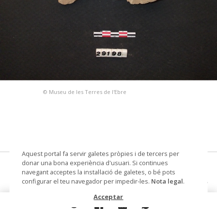
© Museu de les Terres de l'Ebre
Aquest portal fa servir galetes pròpies i de tercers per
donar una bona experiència d'usuari. Si continues
L'Assut, 2007
navegant acceptes la instal·lació de galetes, o bé pots
configurar el teu navegador per impedir-les.
Nota legal
.
fragments de coberta i/o sostre
Acceptar