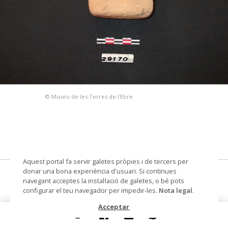
© Museu de les Terres de l'Ebre
Aquest portal fa servir galetes pròpies i de tercers per
donar una bona experiència d'usuari. Si continues
L'Assut, 2007
navegant acceptes la instal·lació de galetes, o bé pots
configurar el teu navegador per impedir-les.
Nota legal
.
pondus
Acceptar