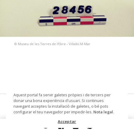
© Museu de les Terres de l'Ebre - Villalbí.M Mar
Aquest portal fa servir galetes pròpies i de tercers per
donar una bona experiència d'usuari. Si continues
punta de fletxa
navegant acceptes la instal·lació de galetes, o bé pots
configurar el teu navegador per impedir-les.
Nota legal
.
Datació
romà
Acceptar