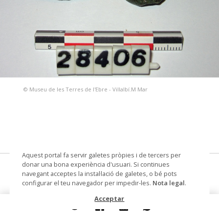
© Museu de les Terres de l'Ebre - Villalbí.M Mar
Aquest portal fa servir galetes pròpies i de tercers per
donar una bona experiència d'usuari. Si continues
amulet fàl·lic, penjoll
navegant acceptes la instal·lació de galetes, o bé pots
configurar el teu navegador per impedir-les.
Nota legal
.
Datació
romà
Acceptar