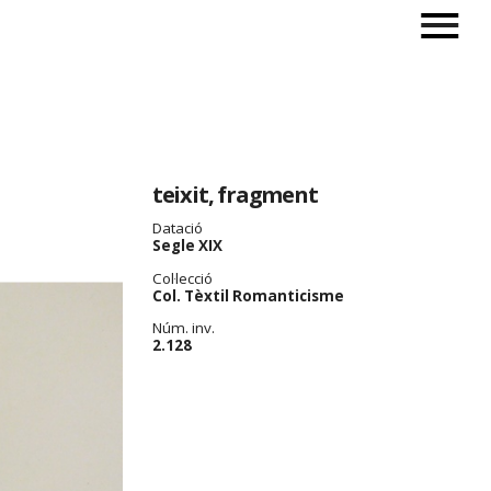
teixit, fragment
Datació
Segle XIX
Col·lecció
Col. Tèxtil Romanticisme
Núm. inv.
2.128