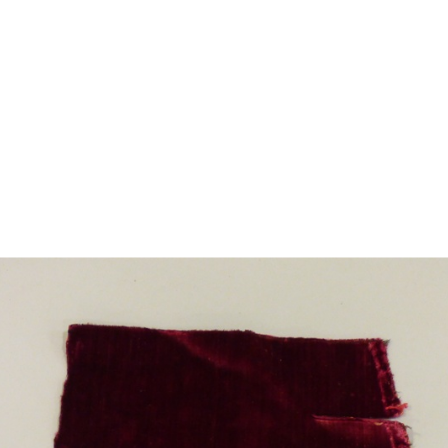
jan segle XVIII amb una família
ietats familiars i al conreu de
e es va exportar a diversos
i de Casades, va cedir la casa
uccessivament amb una sèrie
assat i de les tradicions
 Anglada, que reuneix més de
n del període romàntic.