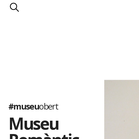
l’enllumenat de gas.
Els Llopis
. D’origen mariner, la família Llopis va entroncar a mit
de propietaris rurals: els Falç. Els Llopis es van dedicar a les prop
les vinyes. Al celler de la casa s’elaborava la Malvasia Llopis, qu
països d’Amèrica. El darrer membre de la nissaga, Manuel Llopis 
pairal a la Generalitat de Catalunya el 1935.
El Museu Romàntic es va inaugurar el 1949. Ha estat ampliat s
de diorames, que il·lustren diferents episodis de la vida al segle p
populars catalanes, i amb la col·lecció de nines de l’artista Lola
quatre-centes peces de diferents països, moltes de les quals só
#museu
obert
Museu