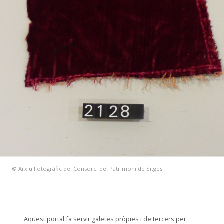
© Arxiu Fotogràfic del Consorci del Patrimoni de Sitges
Aquest portal fa servir galetes pròpies i de tercers per