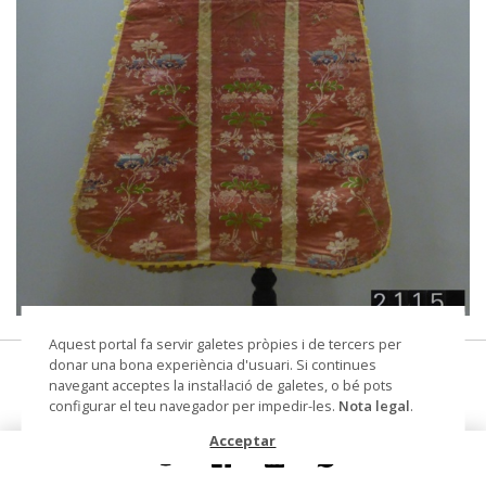
© Arxiu Fotogràfic del Consorci del Patrimoni de
Aquest portal fa servir galetes pròpies i de tercers per
Sitges
donar una bona experiència d'usuari. Si continues
casulla
navegant acceptes la instal·lació de galetes, o bé pots
configurar el teu navegador per impedir-les.
Nota legal
.
Datació
Segle XVIII - Segle XIX
Acceptar