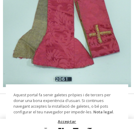
© Arxiu Fotogràfic del Consorci del Patrimoni de
Aquest portal fa servir galetes pròpies i de tercers per
Sitges
donar una bona experiència d'usuari. Si continues
estola
navegant acceptes la instal·lació de galetes, o bé pots
configurar el teu navegador per impedir-les.
Nota legal
.
Datació
Segle XVII
Acceptar