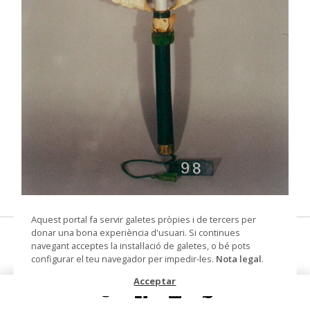
© Arxiu Fotogràfic del Consorci del Patrimoni de
Aquest portal fa servir galetes pròpies i de tercers per
Sitges
donar una bona experiència d'usuari. Si continues
pai-pai
navegant acceptes la instal·lació de galetes, o bé pots
configurar el teu navegador per impedir-les.
Nota legal
.
Datació
Segle XIX
Acceptar