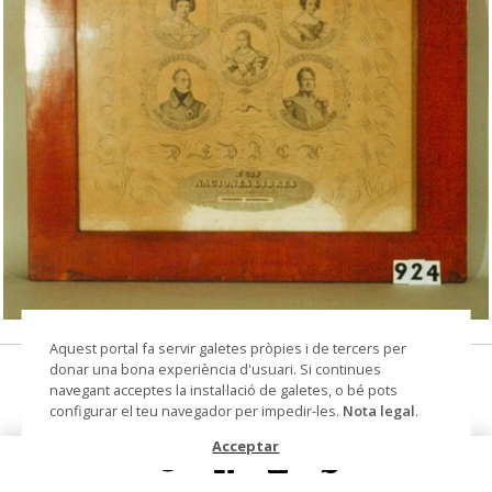
© Arxiu Fotogràfic del Consorci del Patrimoni de
Aquest portal fa servir galetes pròpies i de tercers per
Sitges
donar una bona experiència d'usuari. Si continues
Alianza Anglo-Hispana-Galo-Portuguesa
navegant acceptes la instal·lació de galetes, o bé pots
configurar el teu navegador per impedir-les.
Nota legal
.
dibuix, estampa
Acceptar