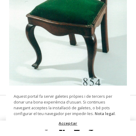
© Arxiu Fotogràfic del Consorci del Patrimoni de
Aquest portal fa servir galetes pròpies i de tercers per
Sitges
donar una bona experiència d'usuari. Si continues
cadira
navegant acceptes la instal·lació de galetes, o bé pots
configurar el teu navegador per impedir-les.
Nota legal
.
Datació
Segle XIX
Acceptar