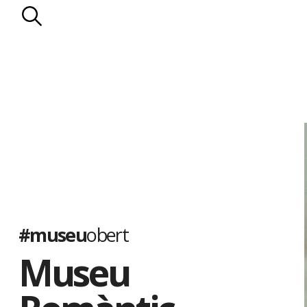
l’enllumenat de gas.
Els Llopis
. D’origen mariner, la família Llopis va entroncar a mit
de propietaris rurals: els Falç. Els Llopis es van dedicar a les prop
les vinyes. Al celler de la casa s’elaborava la Malvasia Llopis, qu
països d’Amèrica. El darrer membre de la nissaga, Manuel Llopis 
pairal a la Generalitat de Catalunya el 1935.
El Museu Romàntic es va inaugurar el 1949. Ha estat ampliat s
de diorames, que il·lustren diferents episodis de la vida al segle p
populars catalanes, i amb la col·lecció de nines de l’artista Lola
quatre-centes peces de diferents països, moltes de les quals só
#museu
obert
Museu