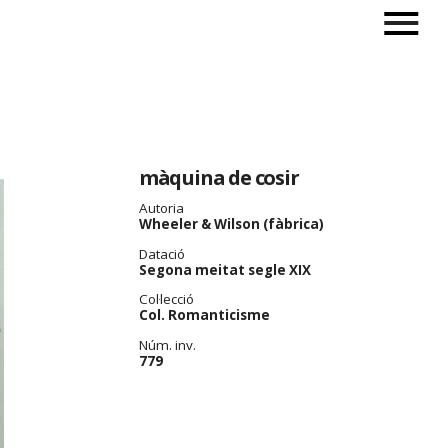
màquina de cosir
Autoria
Wheeler & Wilson (fàbrica)
Datació
Segona meitat segle XIX
Col·lecció
Col. Romanticisme
Núm. inv.
779