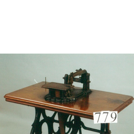
jan segle XVIII amb una família
ietats familiars i al conreu de
e es va exportar a diversos
i de Casades, va cedir la casa
uccessivament amb una sèrie
assat i de les tradicions
 Anglada, que reuneix més de
n del període romàntic.