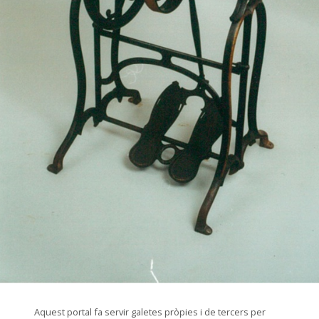
© Arxiu Fotogràfic del Consorci del Patrimoni de Sitges
Aquest portal fa servir galetes pròpies i de tercers per