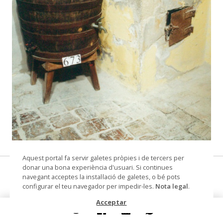
© Arxiu Fotogràfic del Consorci del Patrimoni de
Aquest portal fa servir galetes pròpies i de tercers per
Sitges
donar una bona experiència d'usuari. Si continues
alambí
navegant acceptes la instal·lació de galetes, o bé pots
configurar el teu navegador per impedir-les.
Nota legal
.
Datació
Segles XVIII-XIX
Acceptar