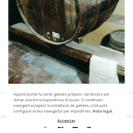
© Arxiu Fotogràfic del Consorci del Patrimoni de
Aquest portal fa servir galetes pròpies i de tercers per
Sitges
donar una bona experiència d'usuari. Si continues
bóta
navegant acceptes la instal·lació de galetes, o bé pots
configurar el teu navegador per impedir-les.
Nota legal
.
Datació
Segle XIX ?
Acceptar