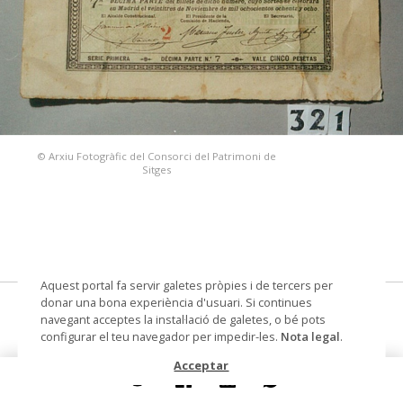
© Arxiu Fotogràfic del Consorci del Patrimoni de
Sitges
Aquest portal fa servir galetes pròpies i de tercers per
donar una bona experiència d'usuari. Si continues
Exposición Universal de Barcelona
navegant acceptes la instal·lació de galetes, o bé pots
configurar el teu navegador per impedir-les.
Nota legal
.
dècim de loteria
Acceptar