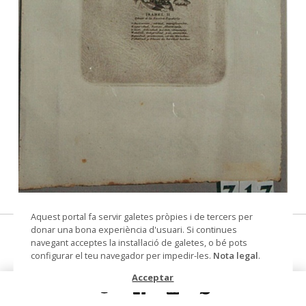
© Arxiu Fotogràfic del Consorci del Patrimoni de
Aquest portal fa servir galetes pròpies i de tercers per
Sitges
donar una bona experiència d'usuari. Si continues
Isabel II
navegant acceptes la instal·lació de galetes, o bé pots
configurar el teu navegador per impedir-les.
Nota legal
.
estampa
Acceptar