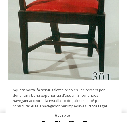
© Arxiu Fotogràfic del Consorci del Patrimoni de
Aquest portal fa servir galetes pròpies i de tercers per
Sitges
donar una bona experiència d'usuari. Si continues
cadira de braços
navegant acceptes la instal·lació de galetes, o bé pots
configurar el teu navegador per impedir-les.
Nota legal
.
Datació
1790-1804
Acceptar