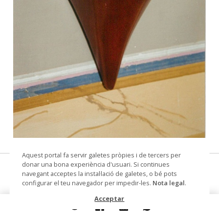
© Arxiu Fotogràfic del Consorci del Patrimoni de
Aquest portal fa servir galetes pròpies i de tercers per
Sitges
donar una bona experiència d'usuari. Si continues
mènsula
navegant acceptes la instal·lació de galetes, o bé pots
configurar el teu navegador per impedir-les.
Nota legal
.
Datació
Primera meitat segle XX
Acceptar