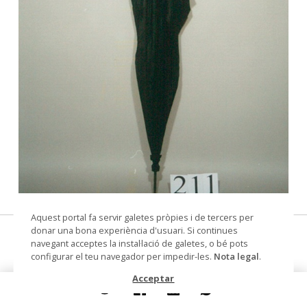
© Arxiu Fotogràfic del Consorci del Patrimoni de
Aquest portal fa servir galetes pròpies i de tercers per
Sitges
donar una bona experiència d'usuari. Si continues
paraigua
navegant acceptes la instal·lació de galetes, o bé pots
configurar el teu navegador per impedir-les.
Nota legal
.
Datació
Segle XIX
Acceptar