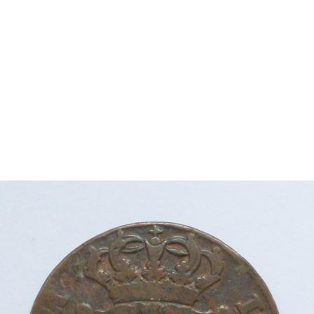
jan segle XVIII amb una família
ietats familiars i al conreu de
e es va exportar a diversos
i de Casades, va cedir la casa
uccessivament amb una sèrie
assat i de les tradicions
 Anglada, que reuneix més de
n del període romàntic.