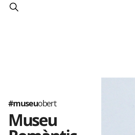
l’enllumenat de gas.
Els Llopis
. D’origen mariner, la família Llopis va entroncar a mit
de propietaris rurals: els Falç. Els Llopis es van dedicar a les prop
les vinyes. Al celler de la casa s’elaborava la Malvasia Llopis, qu
països d’Amèrica. El darrer membre de la nissaga, Manuel Llopis 
pairal a la Generalitat de Catalunya el 1935.
El Museu Romàntic es va inaugurar el 1949. Ha estat ampliat s
de diorames, que il·lustren diferents episodis de la vida al segle p
populars catalanes, i amb la col·lecció de nines de l’artista Lola
quatre-centes peces de diferents països, moltes de les quals só
#museu
obert
Museu