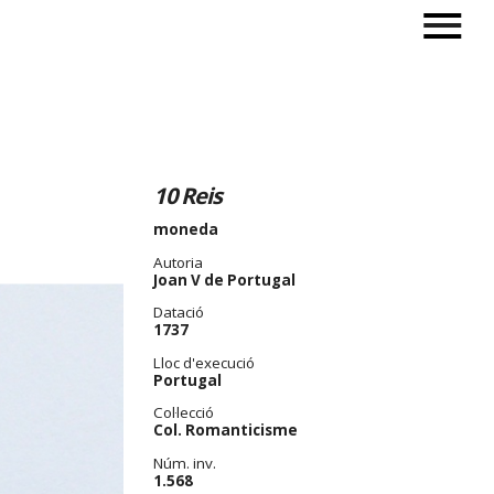
10 Reis
moneda
Autoria
Joan V de Portugal
Datació
1737
Lloc d'execució
Portugal
Col·lecció
Col. Romanticisme
Núm. inv.
1.568