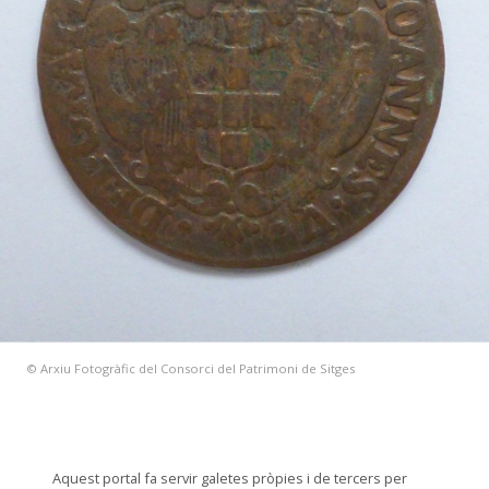
© Arxiu Fotogràfic del Consorci del Patrimoni de Sitges
Aquest portal fa servir galetes pròpies i de tercers per