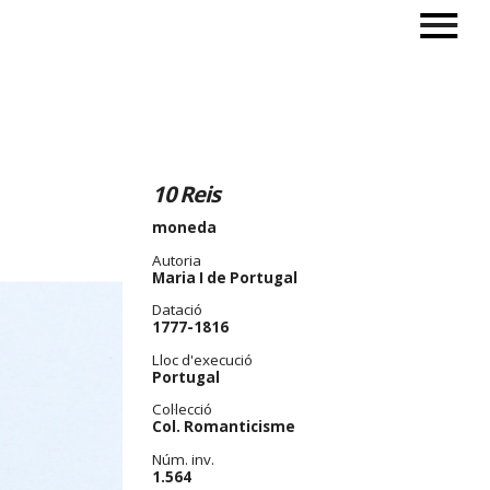
10 Reis
moneda
Autoria
Maria I de Portugal
Datació
1777-1816
Lloc d'execució
Portugal
Col·lecció
Col. Romanticisme
Núm. inv.
1.564