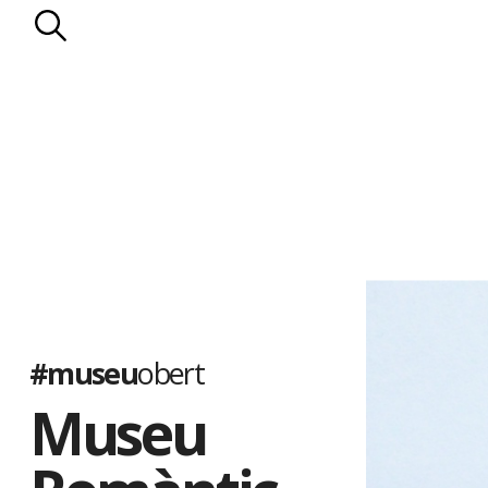
l’enllumenat de gas.
Els Llopis
. D’origen mariner, la família Llopis va entroncar a mit
de propietaris rurals: els Falç. Els Llopis es van dedicar a les prop
les vinyes. Al celler de la casa s’elaborava la Malvasia Llopis, qu
països d’Amèrica. El darrer membre de la nissaga, Manuel Llopis 
pairal a la Generalitat de Catalunya el 1935.
El Museu Romàntic es va inaugurar el 1949. Ha estat ampliat s
de diorames, que il·lustren diferents episodis de la vida al segle p
populars catalanes, i amb la col·lecció de nines de l’artista Lola
quatre-centes peces de diferents països, moltes de les quals só
#museu
obert
Museu