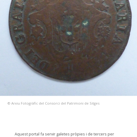
© Arxiu Fotogràfic del Consorci del Patrimoni de Sitges
Aquest portal fa servir galetes pròpies i de tercers per