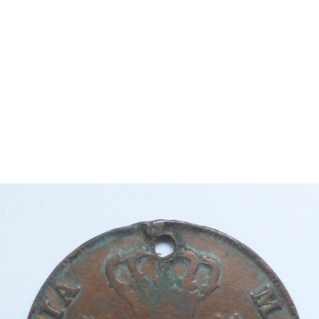
jan segle XVIII amb una família
ietats familiars i al conreu de
e es va exportar a diversos
i de Casades, va cedir la casa
uccessivament amb una sèrie
assat i de les tradicions
 Anglada, que reuneix més de
n del període romàntic.