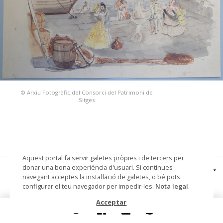
© Arxiu Fotogràfic del Consorci del Patrimoni de
Sitges
Aquest portal fa servir galetes pròpies i de tercers per
donar una bona experiència d'usuari. Si continues
Esbós del diorama "El retorn de l'indiano"
navegant acceptes la instal·lació de galetes, o bé pots
configurar el teu navegador per impedir-les.
Nota legal
.
dibuix
Acceptar