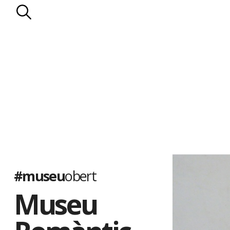
l’enllumenat de gas.
Els Llopis
. D’origen mariner, la família Llopis va entroncar a mit
de propietaris rurals: els Falç. Els Llopis es van dedicar a les prop
les vinyes. Al celler de la casa s’elaborava la Malvasia Llopis, qu
països d’Amèrica. El darrer membre de la nissaga, Manuel Llopis 
pairal a la Generalitat de Catalunya el 1935.
El Museu Romàntic es va inaugurar el 1949. Ha estat ampliat s
de diorames, que il·lustren diferents episodis de la vida al segle p
populars catalanes, i amb la col·lecció de nines de l’artista Lola
quatre-centes peces de diferents països, moltes de les quals só
#museu
obert
Museu