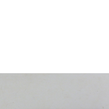
jan segle XVIII amb una família
ietats familiars i al conreu de
e es va exportar a diversos
i de Casades, va cedir la casa
uccessivament amb una sèrie
assat i de les tradicions
 Anglada, que reuneix més de
n del període romàntic.