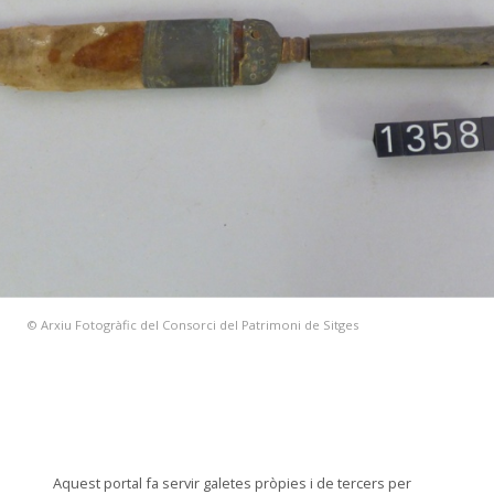
© Arxiu Fotogràfic del Consorci del Patrimoni de Sitges
Aquest portal fa servir galetes pròpies i de tercers per