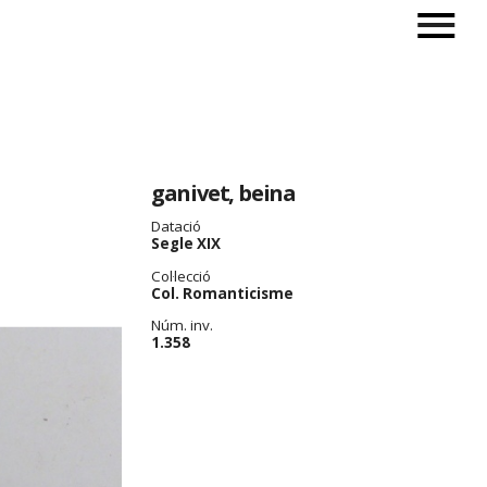
ganivet, beina
Datació
Segle XIX
Col·lecció
Col. Romanticisme
Núm. inv.
1.358