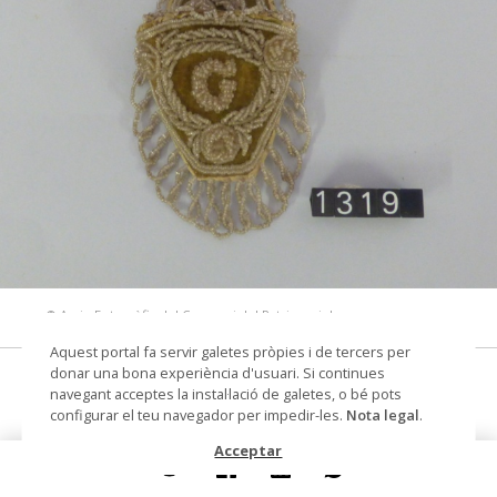
© Arxiu Fotogràfic del Consorci del Patrimoni de
Sitges
Aquest portal fa servir galetes pròpies i de tercers per
donar una bona experiència d'usuari. Si continues
Bossa per a rellotge
navegant acceptes la instal·lació de galetes, o bé pots
configurar el teu navegador per impedir-les.
Nota legal
.
bossa
Acceptar