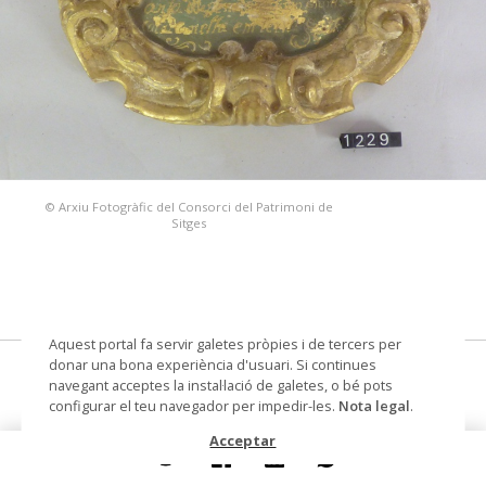
© Arxiu Fotogràfic del Consorci del Patrimoni de
Sitges
Aquest portal fa servir galetes pròpies i de tercers per
donar una bona experiència d'usuari. Si continues
Segona estació de Via Crucis
navegant acceptes la instal·lació de galetes, o bé pots
configurar el teu navegador per impedir-les.
Nota legal
.
medalló
Acceptar