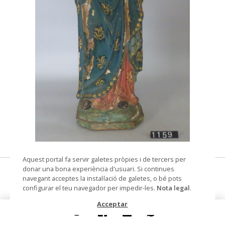
© Arxiu Fotogràfic del Consorci del Patrimoni de
Aquest portal fa servir galetes pròpies i de tercers per
Sitges
donar una bona experiència d'usuari. Si continues
Mare de Déu amb el Nen
navegant acceptes la instal·lació de galetes, o bé pots
configurar el teu navegador per impedir-les.
Nota legal
.
grup escultòric
Acceptar