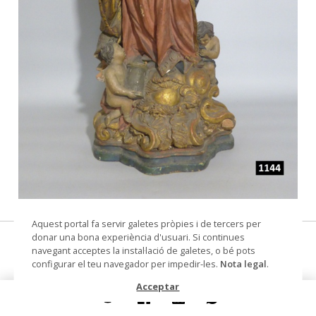
© Arxiu Fotogràfic del Consorci del Patrimoni de
Aquest portal fa servir galetes pròpies i de tercers per
Sitges
donar una bona experiència d'usuari. Si continues
Santa Bàrbara ?
navegant acceptes la instal·lació de galetes, o bé pots
configurar el teu navegador per impedir-les.
Nota legal
.
figura
Acceptar