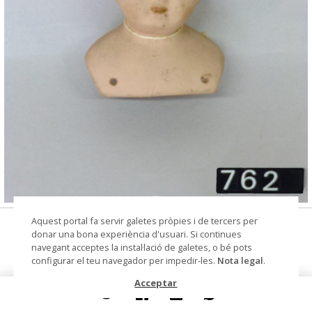
© Arxiu Fotogràfic del Consorci del Patrimoni de
Aquest portal fa servir galetes pròpies i de tercers per
bust de nina
Sitges
donar una bona experiència d'usuari. Si continues
navegant acceptes la instal·lació de galetes, o bé pots
Autoria
Diamond Pottery Co. (fàbrica de
configurar el teu navegador per impedir-les.
Nota legal
.
porcellana)
Acceptar