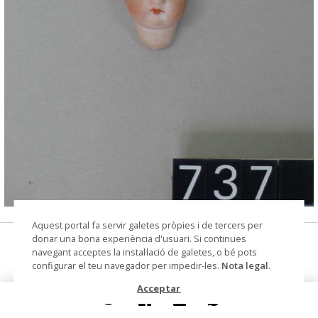
© Arxiu Fotogràfic del Consorci del Patrimoni de
Aquest portal fa servir galetes pròpies i de tercers per
Sitges
donar una bona experiència d'usuari. Si continues
cap de nina
navegant acceptes la instal·lació de galetes, o bé pots
configurar el teu navegador per impedir-les.
Nota legal
.
Datació
cap a 1900
Acceptar