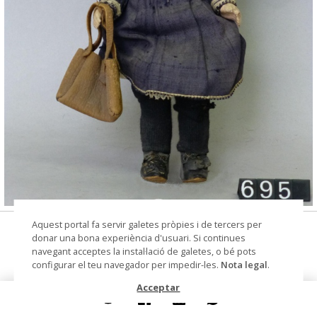
© Arxiu Fotogràfic del Consorci del Patrimoni de
Aquest portal fa servir galetes pròpies i de tercers per
nina
Sitges
donar una bona experiència d'usuari. Si continues
navegant acceptes la instal·lació de galetes, o bé pots
Autoria
Kühnlenz, Gbr. AG. (fàbrica de
configurar el teu navegador per impedir-les.
Nota legal
.
porcellana)
Acceptar