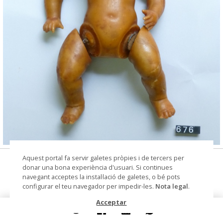
© Arxiu Fotogràfic del Consorci del Patrimoni de
Aquest portal fa servir galetes pròpies i de tercers per
nina
Sitges
donar una bona experiència d'usuari. Si continues
navegant acceptes la instal·lació de galetes, o bé pots
Autoria
Devesa, R. R. de la (fàbrica de
configurar el teu navegador per impedir-les.
Nota legal
.
nines)
Acceptar