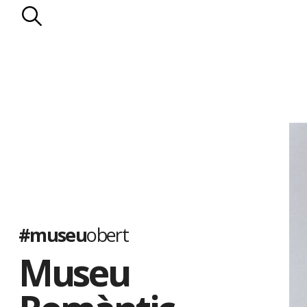
l’enllumenat de gas.
Els Llopis
. D’origen mariner, la família Llopis va entroncar a mit
de propietaris rurals: els Falç. Els Llopis es van dedicar a les prop
les vinyes. Al celler de la casa s’elaborava la Malvasia Llopis, qu
països d’Amèrica. El darrer membre de la nissaga, Manuel Llopis 
pairal a la Generalitat de Catalunya el 1935.
El Museu Romàntic es va inaugurar el 1949. Ha estat ampliat s
de diorames, que il·lustren diferents episodis de la vida al segle p
populars catalanes, i amb la col·lecció de nines de l’artista Lola
quatre-centes peces de diferents països, moltes de les quals só
#museu
obert
Museu