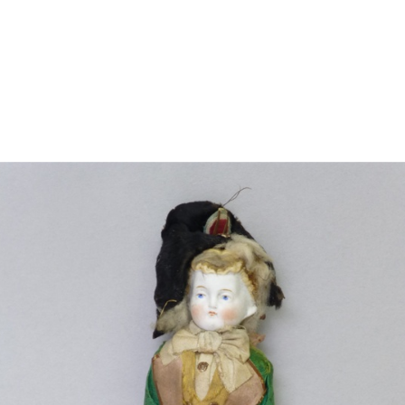
jan segle XVIII amb una família
ietats familiars i al conreu de
e es va exportar a diversos
i de Casades, va cedir la casa
uccessivament amb una sèrie
assat i de les tradicions
 Anglada, que reuneix més de
n del període romàntic.