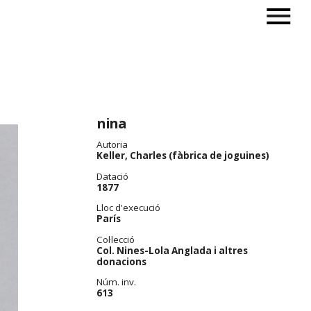
nina
Autoria
Keller, Charles (fàbrica de joguines)
Datació
1877
Lloc d'execució
París
Col·lecció
Col. Nines-Lola Anglada i altres
donacions
Núm. inv.
613