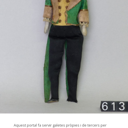
© Arxiu Fotogràfic del Consorci del Patrimoni de Sitges
Aquest portal fa servir galetes pròpies i de tercers per