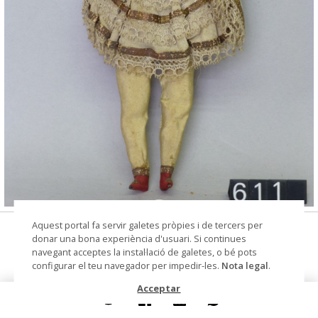
© Arxiu Fotogràfic del Consorci del Patrimoni de
Aquest portal fa servir galetes pròpies i de tercers per
nina
Sitges
donar una bona experiència d'usuari. Si continues
navegant acceptes la instal·lació de galetes, o bé pots
Autoria
Keller, Charles (fàbrica de
configurar el teu navegador per impedir-les.
Nota legal
.
joguines)
Acceptar