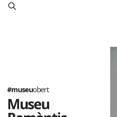
l’enllumenat de gas.
Els Llopis
. D’origen mariner, la família Llopis va entroncar a mit
de propietaris rurals: els Falç. Els Llopis es van dedicar a les prop
les vinyes. Al celler de la casa s’elaborava la Malvasia Llopis, qu
països d’Amèrica. El darrer membre de la nissaga, Manuel Llopis 
pairal a la Generalitat de Catalunya el 1935.
El Museu Romàntic es va inaugurar el 1949. Ha estat ampliat s
de diorames, que il·lustren diferents episodis de la vida al segle p
populars catalanes, i amb la col·lecció de nines de l’artista Lola
quatre-centes peces de diferents països, moltes de les quals só
#museu
obert
Museu