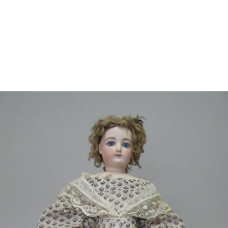
jan segle XVIII amb una família
ietats familiars i al conreu de
e es va exportar a diversos
i de Casades, va cedir la casa
uccessivament amb una sèrie
assat i de les tradicions
 Anglada, que reuneix més de
n del període romàntic.