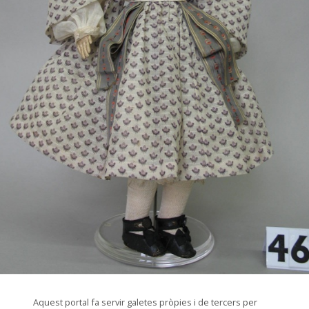
© Arxiu Fotogràfic del Consorci del Patrimoni de Sitges
Aquest portal fa servir galetes pròpies i de tercers per