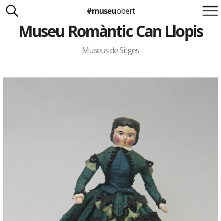
El progrés tècnic
. A la casa es poden veure alguns avenços tècnics del
#museu
obert
segle XIX: un carruatge amb capacitat per a catorze persones i diversos
velocípedes (un dels quals és força sofisticat, amb llantes de goma i
Museu Romàntic Can Llopis
pedals). A través de les diverses sales, es pot resseguir també l’evolució
Suma't a la iniciativa
de la il·luminació, des dels candelers i les aranyes amb espelmes de cera
Carlota Royo
fins a l’enllumenat de gas.
Francesca Barcellona
Museus de Sitges
Els Llopis
. D’origen mariner, la família Llopis va entroncar a mitjan segle
XVIII amb una família de propietaris rurals: els Falç. Els Llopis es van
dedicar a les propietats familiars i al conreu de les vinyes. Al celler de la
casa s’elaborava la Malvasia Llopis, que es va exportar a diversos països
d’Amèrica. El darrer membre de la nissaga, Manuel Llopis i de Casades,
info@museuobert.cat.
va cedir la casa pairal a la Generalitat de Catalunya el 1935.
El Museu Romàntic es va inaugurar el 1949. Ha estat ampliat
Nota legal
successivament amb una sèrie de diorames, que il·lustren diferents
episodis de la vida al segle passat i de les tradicions populars catalanes, i
amb la col·lecció de nines de l’artista Lola Anglada, que reuneix més de
quatre-centes peces de diferents països, moltes de les quals són del
període romàntic.