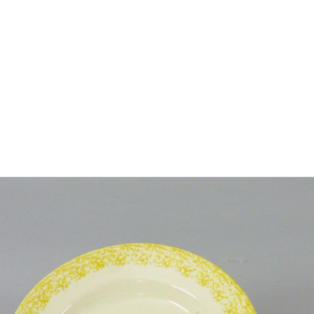
jan segle XVIII amb una família
ietats familiars i al conreu de
e es va exportar a diversos
i de Casades, va cedir la casa
uccessivament amb una sèrie
assat i de les tradicions
 Anglada, que reuneix més de
n del període romàntic.