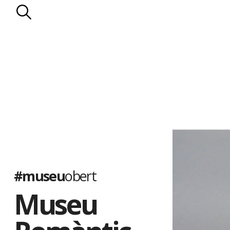
l’enllumenat de gas.
Els Llopis
. D’origen mariner, la família Llopis va entroncar a mit
de propietaris rurals: els Falç. Els Llopis es van dedicar a les prop
les vinyes. Al celler de la casa s’elaborava la Malvasia Llopis, qu
països d’Amèrica. El darrer membre de la nissaga, Manuel Llopis 
pairal a la Generalitat de Catalunya el 1935.
El Museu Romàntic es va inaugurar el 1949. Ha estat ampliat s
de diorames, que il·lustren diferents episodis de la vida al segle p
populars catalanes, i amb la col·lecció de nines de l’artista Lola
quatre-centes peces de diferents països, moltes de les quals só
#museu
obert
Museu