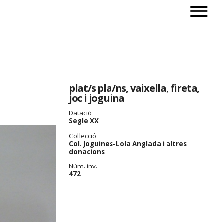
plat/s pla/ns, vaixella, fireta,
joc i joguina
Datació
Segle XX
Col·lecció
Col. Joguines-Lola Anglada i altres
donacions
Núm. inv.
472