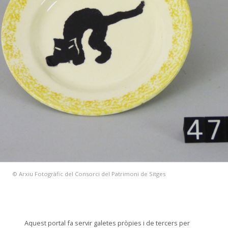
© Arxiu Fotogràfic del Consorci del Patrimoni de Sitges
Aquest portal fa servir galetes pròpies i de tercers per