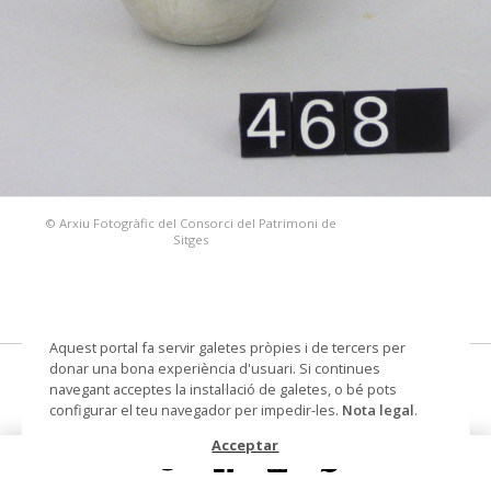
© Arxiu Fotogràfic del Consorci del Patrimoni de
Sitges
Aquest portal fa servir galetes pròpies i de tercers per
donar una bona experiència d'usuari. Si continues
bol/s, fireta, joc i joguina
navegant acceptes la instal·lació de galetes, o bé pots
configurar el teu navegador per impedir-les.
Nota legal
.
Datació
Segle XX
Acceptar