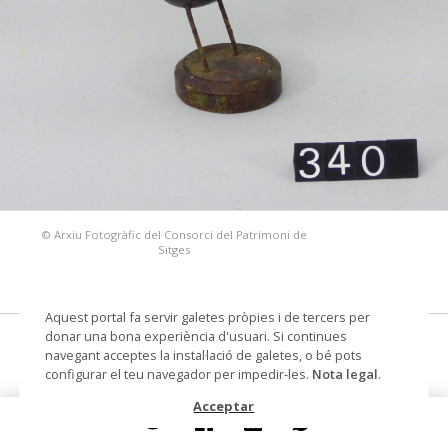
© Arxiu Fotogràfic del Consorci del Patrimoni de
Sitges
Aquest portal fa servir galetes pròpies i de tercers per
donar una bona experiència d'usuari. Si continues
ocell, joc i joguina
navegant acceptes la instal·lació de galetes, o bé pots
configurar el teu navegador per impedir-les.
Nota legal
.
Datació
Segle XX
Acceptar