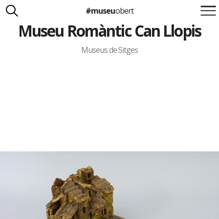
El progrés tècnic
. A la casa es poden veure alguns avenços tècnics del
#museu
obert
segle XIX: un carruatge amb capacitat per a catorze persones i diversos
velocípedes (un dels quals és força sofisticat, amb llantes de goma i
Museu Romàntic Can Llopis
pedals). A través de les diverses sales, es pot resseguir també l’evolució
Suma't a la iniciativa
de la il·luminació, des dels candelers i les aranyes amb espelmes de cera
Carlota Royo
fins a l’enllumenat de gas.
Francesca Barcellona
Museus de Sitges
Els Llopis
. D’origen mariner, la família Llopis va entroncar a mitjan segle
XVIII amb una família de propietaris rurals: els Falç. Els Llopis es van
dedicar a les propietats familiars i al conreu de les vinyes. Al celler de la
casa s’elaborava la Malvasia Llopis, que es va exportar a diversos països
d’Amèrica. El darrer membre de la nissaga, Manuel Llopis i de Casades,
info@museuobert.cat.
va cedir la casa pairal a la Generalitat de Catalunya el 1935.
El Museu Romàntic es va inaugurar el 1949. Ha estat ampliat
Nota legal
successivament amb una sèrie de diorames, que il·lustren diferents
episodis de la vida al segle passat i de les tradicions populars catalanes, i
amb la col·lecció de nines de l’artista Lola Anglada, que reuneix més de
quatre-centes peces de diferents països, moltes de les quals són del
període romàntic.