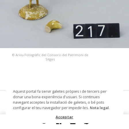
© Arxiu Fotogràfic del Consorci del Patrimoni de
Sitges
Aquest portal fa servir galetes pròpies i de tercers per
donar una bona experiència d'usuari. Si continues
ànec, figura/es de pessebre
navegant acceptes la instal·lació de galetes, o bé pots
configurar el teu navegador per impedir-les.
Nota legal
.
Datació
Segle XX
Acceptar