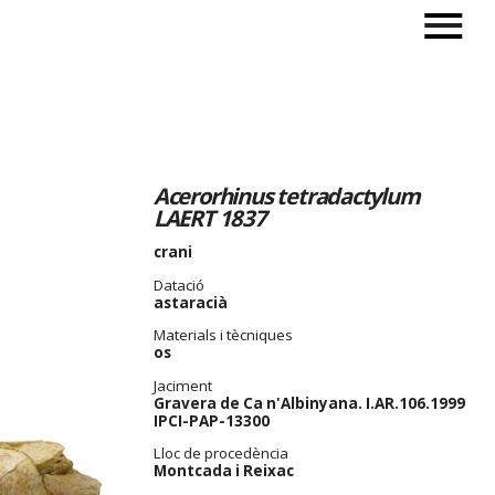
Acerorhinus tetradactylum
LAERT 1837
crani
Datació
astaracià
Materials i tècniques
os
Jaciment
Gravera de Ca n'Albinyana. I.AR.106.1999
IPCI-PAP-13300
Lloc de procedència
Montcada i Reixac