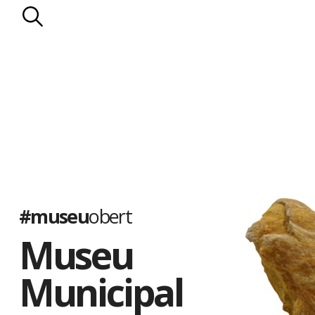
#museu
obert
Museu
Municipal