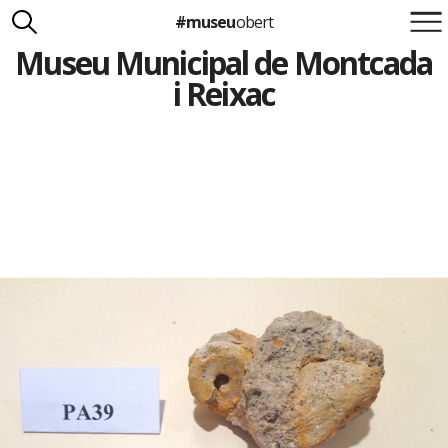
#museu
obert
Museu Municipal de Montcada
Suma't a la iniciativa
Carlota Royo
i Reixac
Francesca Barcellona
info@museuobert.cat.
Nota legal