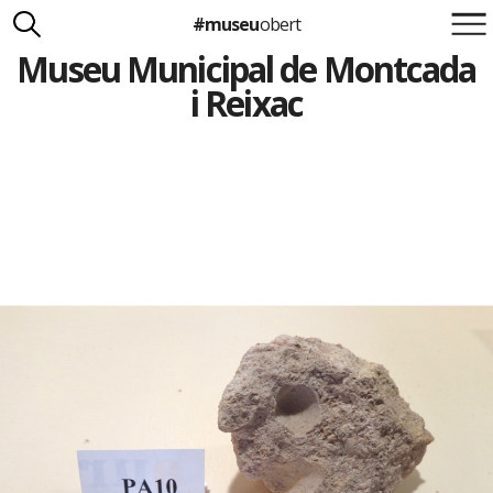
#museu
obert
Museu Municipal de Montcada
Suma't a la iniciativa
Carlota Royo
i Reixac
Francesca Barcellona
info@museuobert.cat.
Nota legal