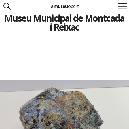
#museu
obert
Museu Municipal de Montcada
Suma't a la iniciativa
Carlota Royo
i Reixac
Francesca Barcellona
info@museuobert.cat.
Nota legal